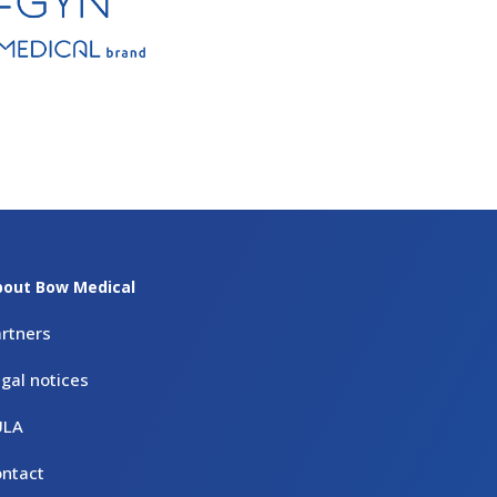
bout Bow Medical
rtners
gal notices
ULA
ntact