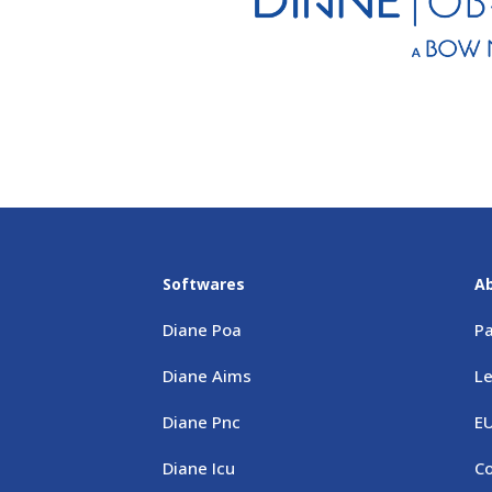
Softwares
A
Diane Poa
Pa
Diane Aims
Le
Diane Pnc
E
Diane Icu
Co