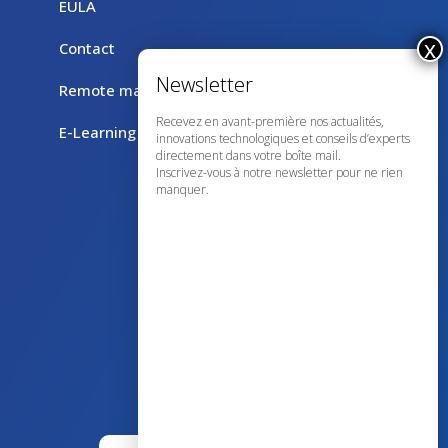
EULA
Contact
Remote maintenance with TeamViewer
Recevez en avant-première nos actualités,
E-Learning
innovations technologiques et conseils d’experts
directement dans votre boîte mail.
Inscrivez-vous à notre newsletter pour ne rien
manquer.
43 avenue d’Italie – 80090 AMIENS
+33 (0)3 60 03 24 68
contact@bowmedical.com