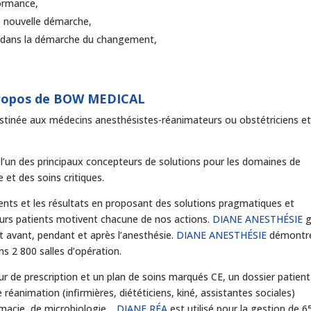
formance,
ne nouvelle démarche,
n dans la démarche du changement,
ropos de BOW MEDICAL
estinée aux médecins anesthésistes-réanimateurs ou obstétriciens e
 l’un des principaux concepteurs de solutions pour les domaines de
e et des soins critiques.
ents et les résultats en proposant des solutions pragmatiques et
leurs patients motivent chacune de nos actions.
DIANE ANESTHÉSIE
g
nt avant, pendant et après l’anesthésie.
DIANE ANESTHÉSIE
démontr
s 2 800 salles d’opération.
r de prescription et un plan de soins marqués CE, un dossier patient
réanimation (infirmières, diététiciens, kiné, assistantes sociales)
rmacie, de microbiologie…
DIANE RÉA
est utilisé pour la gestion de 6