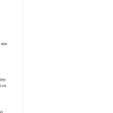
t aux
ère
e sa
50