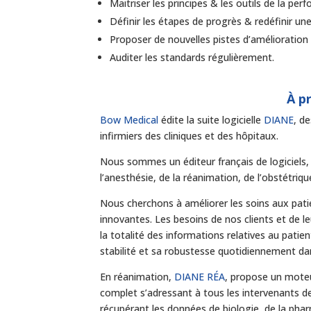
Maitriser les principes & les outils de la per
Définir les étapes de progrès & redéfinir u
Proposer de nouvelles pistes d’amélioratio
Auditer les standards régulièrement.
À p
Bow Medical
édite la suite logicielle
DIANE
, d
infirmiers des cliniques et des hôpitaux.
Nous sommes un éditeur français de logiciels,
l’anesthésie, de la réanimation, de l’obstétriqu
Nous cherchons à améliorer les soins aux pati
innovantes. Les besoins de nos clients et de 
la totalité des informations relatives au patie
stabilité et sa robustesse quotidiennement dan
En réanimation,
DIANE RÉA
, propose un moteu
complet s’adressant à tous les intervenants de 
récupérant les données de biologie, de la pha