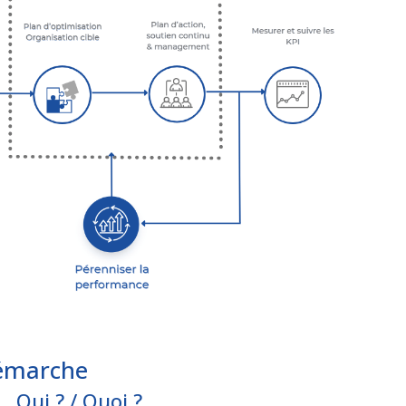
démarche
Qui ? / Quoi ?