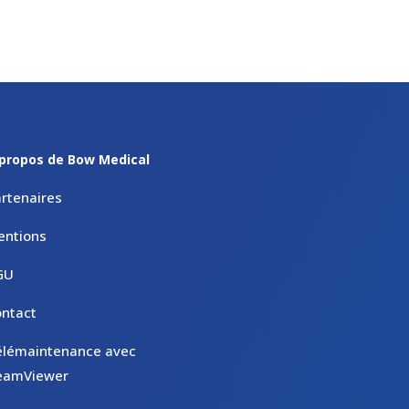
propos de Bow Medical
rtenaires
entions
GU
ntact
élémaintenance avec
eamViewer