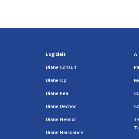
Logiciels
A 
Diane Consult
Pa
Diane Op
M
Diane Rea
C
Diane Dechoc
Co
Diane Neonat
T
T
Diane Naissance