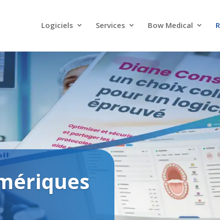
Logiciels
Services
Bow Medical
R
uits
Cas Clients
Parte
mériques