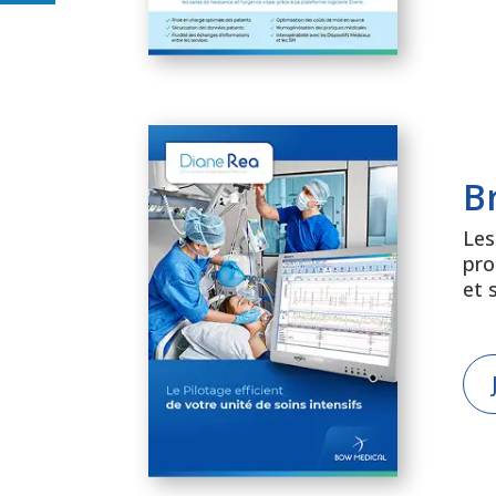
B
Les
pro
et 