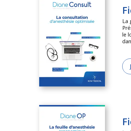
F
La 
Pré
le 
dan
F