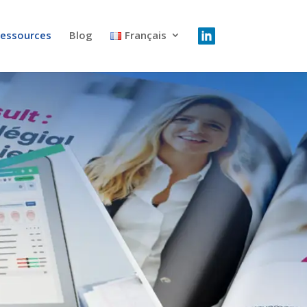
essources
Blog
Français
nariat
Vidéos
s