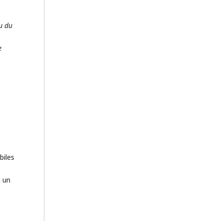
su du
e
biles
n un