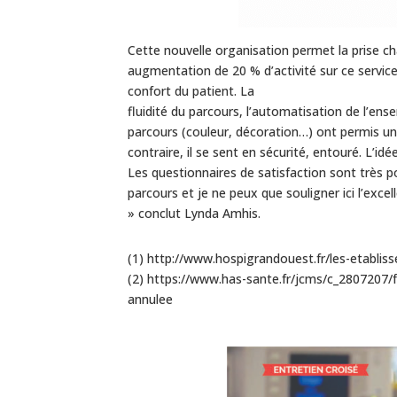
Cette nouvelle organisation permet la prise ch
augmentation de 20 % d’activité sur ce servic
confort du patient. La
fluidité du parcours, l’automatisation de l’en
parcours (couleur, décoration…) ont permis un 
contraire, il se sent en sécurité, entouré. L’id
Les questionnaires de satisfaction sont très po
parcours et je ne peux que souligner ici l’excel
» conclut Lynda Amhis.
(1) http://www.hospigrandouest.fr/les-etablis
(2) https://www.has-sante.fr/jcms/c_2807207/f
annulee