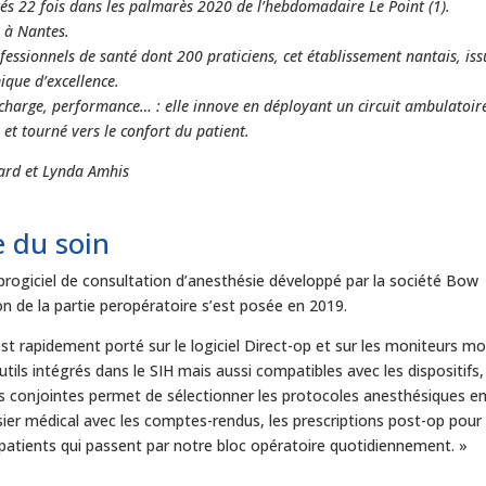
s 22 fois dans les palmarès 2020 de l’hebdomadaire Le Point (1).
e à Nantes.
fessionnels de santé dont 200 praticiens, cet établissement nantais, is
ique d’excellence.
n charge, performance… : elle innove en déployant un circuit ambulatoir
et tourné vers le confort du patient.
pard et Lynda Amhis
e du soin
progiciel de consultation d’anesthésie développé par la société Bow
on de la partie peropératoire s’est posée en 2019.
st rapidement porté sur le logiciel Direct-op et sur les moniteurs mo
utils intégrés dans le SIH mais aussi compatibles avec les dispositifs,
s conjointes permet de sélectionner les protocoles anesthésiques e
ossier médical avec les comptes-rendus, les prescriptions post-op pour
patients qui passent par notre bloc opératoire quotidiennement. »