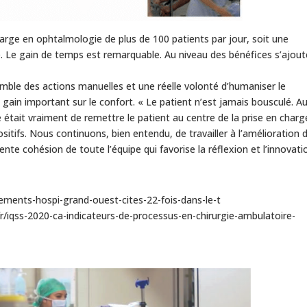
arge en ophtalmologie de plus de 100 patients par jour, soit une
e. Le gain de temps est remarquable. Au niveau des bénéfices s’ajout
semble des actions manuelles et une réelle volonté d’humaniser le
gain important sur le confort. « Le patient n’est jamais bousculé. A
ée était vraiment de remettre le patient au centre de la prise en charg
sitifs. Nous continuons, bien entendu, de travailler à l’amélioration 
lente cohésion de toute l’équipe qui favorise la réflexion et l’innovatio
sements-hospi-grand-ouest-cites-22-fois-dans-le-t
r/iqss-2020-ca-indicateurs-de-processus-en-chirurgie-ambulatoire-