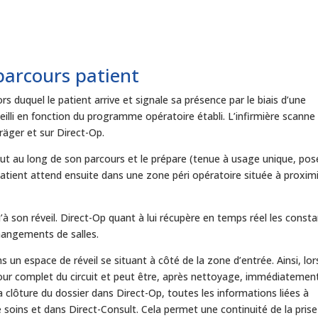
parcours patient
s duquel le patient arrive et signale sa présence par le biais d’une
cueilli en fonction du programme opératoire établi. L’infirmière scanne
Dräger et sur Direct-Op.
vra tout au long de son parcours et le prépare (tenue à usage unique, pos
patient attend ensuite dans une zone péri opératoire située à proxim
’à son réveil. Direct-Op quant à lui récupère en temps réel les const
hangements de salles.
ns un espace de réveil se situant à côté de la zone d’entrée. Ainsi, lor
e tour complet du circuit et peut être, après nettoyage, immédiatemen
e la clôture du dossier dans Direct-Op, toutes les informations liées à
e soins et dans Direct-Consult. Cela permet une continuité de la prise