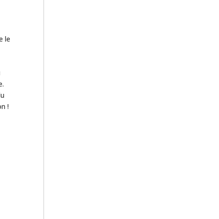
e le
u
e.
du
n !