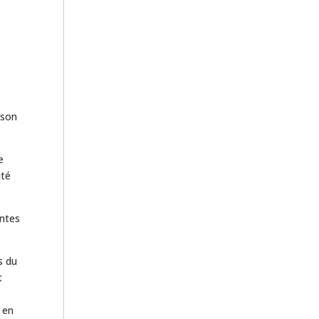
 son
e
ité
antes
s du
t
 en