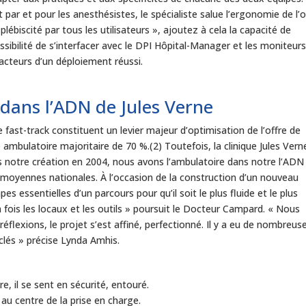
t par et pour les anesthésistes, le spécialiste salue l’ergonomie de l’ou
 plébiscité par tous les utilisateurs », ajoutez à cela la capacité de
ibilité de s’interfacer avec le DPI Hôpital-Manager et les moniteur
acteurs d’un déploiement réussi.
 dans l’ADN de Jules Verne
le fast-track constituent un levier majeur d’optimisation de l’offre de
e ambulatoire majoritaire de 70 %.(2) Toutefois, la clinique Jules Vern
s notre création en 2004, nous avons l’ambulatoire dans notre l’ADN 
 moyennes nationales. À l’occasion de la construction d’un nouveau
 essentielles d’un parcours pour qu’il soit le plus fluide et le plus
la fois les locaux et les outils » poursuit le Docteur Campard. « Nous
réflexions, le projet s’est affiné, perfectionné. Il y a eu de nombreus
lés » précise Lynda Amhis.
e, il se sent en sécurité, entouré.
 au centre de la prise en charge.