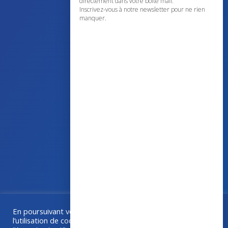
directement dans votre boîte mail.
Inscrivez-vous à notre newsletter pour ne rien
manquer.
43 avenue d’Italie – 80090 AMIENS
+33 (0)3 60 03 24 68
contact@bowmedical.com
En poursuivant votre navigation sur ce site, vous acceptez
Une collaboration
Grafika
–
Créa-BOX.com
l’utilisation de cookies à des fins de statistiques. Si vous