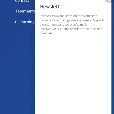
Contact
Télémaintenance avec TeamViewer
Recevez en avant-première nos actualités,
innovations technologiques et conseils d’experts
E-Learning
directement dans votre boîte mail.
Inscrivez-vous à notre newsletter pour ne rien
manquer.
43 avenue d’Italie – 80090 AMIENS
+33 (0)3 60 03 24 68
contact@bowmedical.com