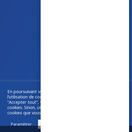
43 avenue d’Italie – 80090 AMIENS
+33 (0)3 60 03 24 68
contact@bowmedical.com
En poursuivant votre navigation sur ce site, vous acceptez
Une collaboration
Grafika
–
Créa-BOX.com
l’utilisation de cookies à des fins de statistiques. Si vous
“Accepter tout”, vous êtes d'accord avec l'utilisation de
cookies. Sinon, utilisez "Paramétrer" pour choisir les
cookies que vous acceptez.
Paramétrer
Accepter tout