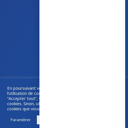
43 avenue d’Italie – 80090 AMIENS
+33 (0)3 60 03 24 68
contact@bowmedical.com
En poursuivant votre navigation sur ce site, vous acceptez
Une collaboration
Grafika
–
Créa-BOX.com
l’utilisation de cookies à des fins de statistiques. Si vous
“Accepter tout”, vous êtes d'accord avec l'utilisation de
cookies. Sinon, utilisez "Paramétrer" pour choisir les
cookies que vous acceptez.
Paramétrer
Accepter tout