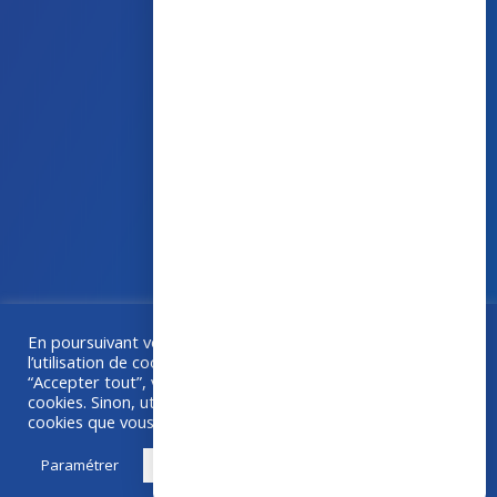
43 avenue d’Italie – 80090 AMIENS
+33 (0)3 60 03 24 68
contact@bowmedical.com
En poursuivant votre navigation sur ce site, vous acceptez
Une collaboration
Grafika
–
Créa-BOX.com
l’utilisation de cookies à des fins de statistiques. Si vous
“Accepter tout”, vous êtes d'accord avec l'utilisation de
cookies. Sinon, utilisez "Paramétrer" pour choisir les
cookies que vous acceptez.
Paramétrer
Accepter tout