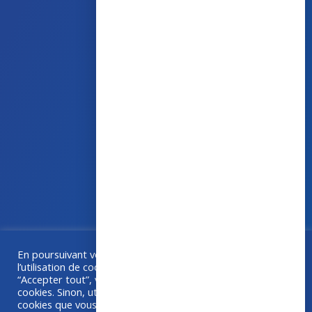
43 avenue d’Italie – 80090 AMIENS
+33 (0)3 60 03 24 68
contact@bowmedical.com
En poursuivant votre navigation sur ce site, vous acceptez
Une collaboration
Grafika
–
Créa-BOX.com
l’utilisation de cookies à des fins de statistiques. Si vous
“Accepter tout”, vous êtes d'accord avec l'utilisation de
cookies. Sinon, utilisez "Paramétrer" pour choisir les
cookies que vous acceptez.