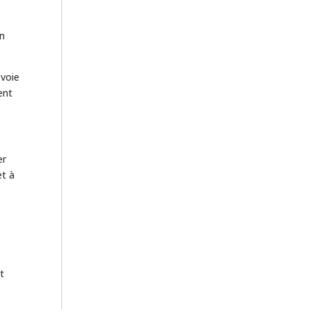
on
 voie
ent
er
et à
t