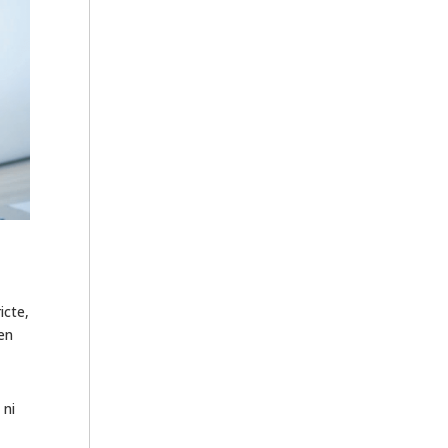
icte,
 en
 ni