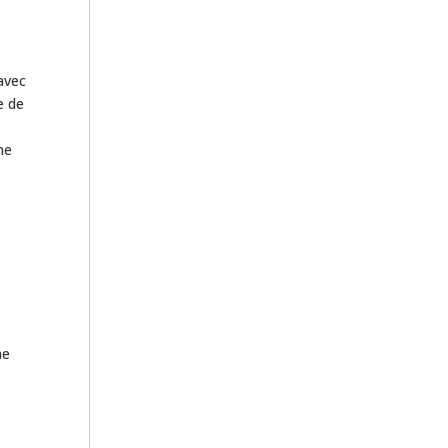
 avec
e de
ne
ne