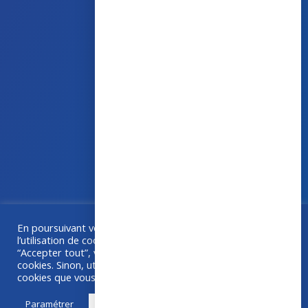
43 avenue d’Italie – 80090 AMIENS
+33 (0)3 60 03 24 68
contact@bowmedical.com
En poursuivant votre navigation sur ce site, vous acceptez
Une collaboration
Grafika
–
Créa-BOX.com
l’utilisation de cookies à des fins de statistiques. Si vous
“Accepter tout”, vous êtes d'accord avec l'utilisation de
cookies. Sinon, utilisez "Paramétrer" pour choisir les
cookies que vous acceptez.
Paramétrer
Accepter tout