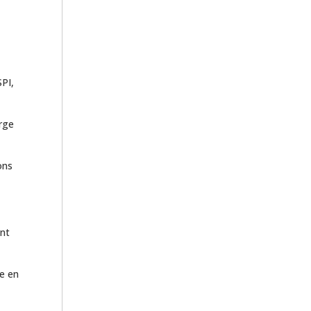
SPI,
arge
ons
ant
se en