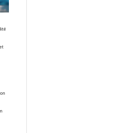
lité
et
l
ion
en