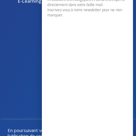
E-Learning
directement dans votre boîte mail.
Inscrivez-vous à notre newsletter pour ne rien
manquer.
43 avenue d’Italie – 80090 AMIENS
+33 (0)3 60 03 24 68
contact@bowmedical.com
En poursuivant votre navigation sur ce site, vous acceptez
Une collaboration
Grafika
–
Créa-BOX.com
l’utilisation de cookies à des fins de statistiques. Si vous