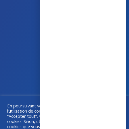
43 avenue d’Italie – 80090 AMIENS
+33 (0)3 60 03 24 68
contact@bowmedical.com
En poursuivant votre navigation sur ce site, vous acceptez
Une collaboration
Grafika
–
Créa-BOX.com
l’utilisation de cookies à des fins de statistiques. Si vous
“Accepter tout”, vous êtes d'accord avec l'utilisation de
cookies. Sinon, utilisez "Paramétrer" pour choisir les
cookies que vous acceptez.