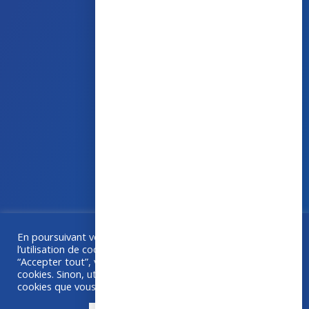
43 avenue d’Italie – 80090 AMIENS
+33 (0)3 60 03 24 68
contact@bowmedical.com
En poursuivant votre navigation sur ce site, vous acceptez
Une collaboration
Grafika
–
Créa-BOX.com
l’utilisation de cookies à des fins de statistiques. Si vous
“Accepter tout”, vous êtes d'accord avec l'utilisation de
cookies. Sinon, utilisez "Paramétrer" pour choisir les
cookies que vous acceptez.