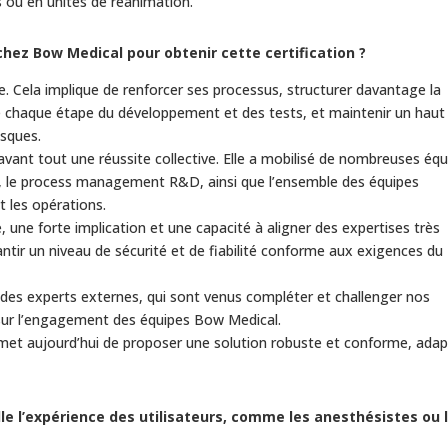
s ou en unités de réanimation.
ez Bow Medical pour obtenir cette certification ?
le. Cela implique de renforcer ses processus, structurer davantage la
e chaque étape du développement et des tests, et maintenir un haut
isques.
 avant tout une réussite collective. Elle a mobilisé de nombreuses éq
que, le process management R&D, ainsi que l’ensemble des équipes
t les opérations.
e, une forte implication et une capacité à aligner des expertises très
ntir un niveau de sécurité et de fiabilité conforme aux exigences du
s experts externes, qui sont venus compléter et challenger nos
 sur l’engagement des équipes Bow Medical.
ermet aujourd’hui de proposer une solution robuste et conforme, ada
e l’expérience des utilisateurs, comme les anesthésistes ou 