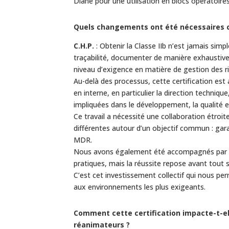
Diane pour une utilisation en blocs opératoire
Quels changements ont été nécessaires ch
C.H.P.
: Obtenir la Classe IIb n’est jamais simp
traçabilité, documenter de manière exhaustiv
niveau d’exigence en matière de gestion des r
Au-delà des processus, cette certification est
en interne, en particulier la direction techni
impliquées dans le développement, la qualité e
Ce travail a nécessité une collaboration étroit
différentes autour d’un objectif commun : gara
MDR.
Nous avons également été accompagnés par de
pratiques, mais la réussite repose avant tout
C’est cet investissement collectif qui nous p
aux environnements les plus exigeants.
Comment cette certification impacte-t-ell
réanimateurs ?