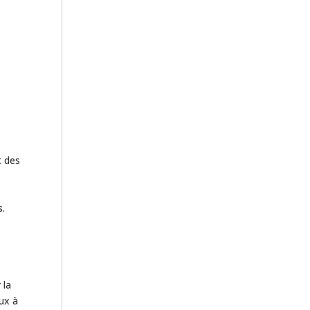
t des
s.
 la
aux à