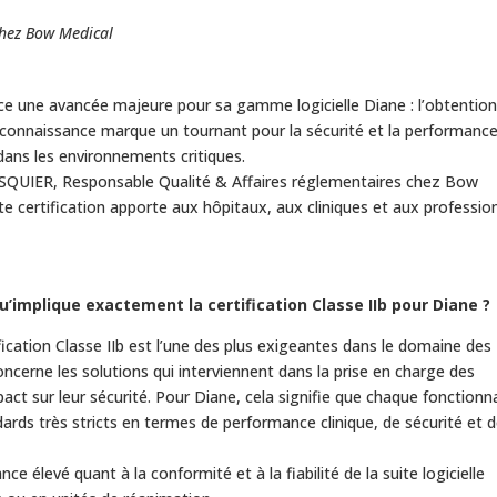
chez Bow Medical
e une avancée majeure pour sa gamme logicielle Diane : l’obtention
 reconnaissance marque un tournant pour la sécurité et la performanc
ans les environnements critiques.
QUIER, Responsable Qualité & Affaires réglementaires chez Bow
e certification apporte aux hôpitaux, aux cliniques et aux professio
u’implique exactement la certification Classe IIb pour Diane ?
ification Classe IIb est l’une des plus exigeantes dans le domaine des
concerne les solutions qui interviennent dans la prise en charge des
pact sur leur sécurité. Pour Diane, cela signifie que chaque fonctionna
ards très stricts en termes de performance clinique, de sécurité et 
e élevé quant à la conformité et à la fiabilité de la suite logicielle