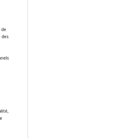
 de
e des
nnels
lité,
de