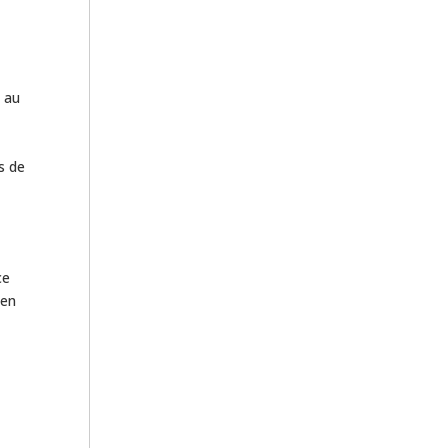
t au
s de
ce
 en