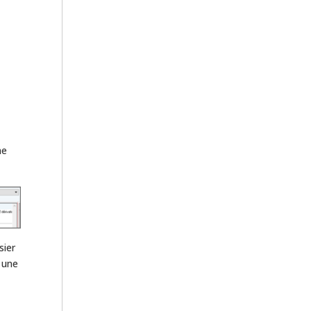
ne
sier
t une