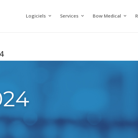
Logiciels
Services
Bow Medical
R
4