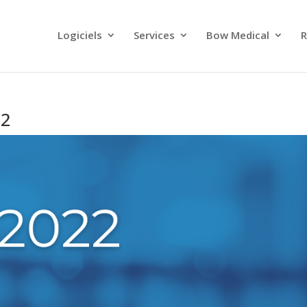
Logiciels
Services
Bow Medical
R
22