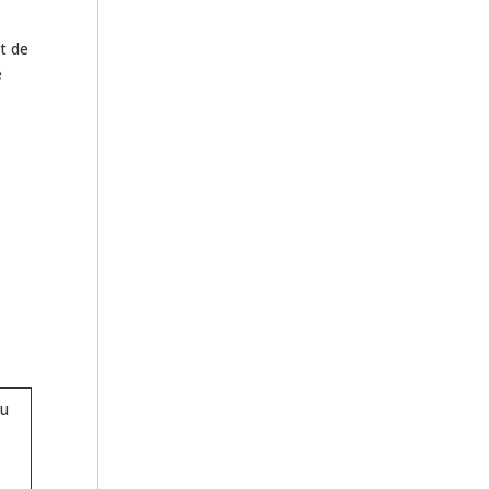
t de
e
du