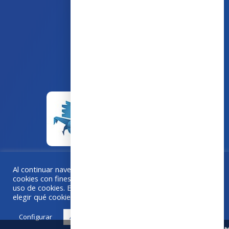
43 avenue d’Italie – 80090 AMIENS
+33 (0)3 60 03 24 68
contact@bowmedical.com
Al continuar navegando en este sitio, acepta el uso de
cookies con fines estadísticos. Si "Aceptar todo", acepta el
Una colaboración
Grafika
–
Créa-BOX.com
uso de cookies. En caso contrario, utilice "Configurar" para
elegir qué cookies acepta.
Configurar
Acepta todo