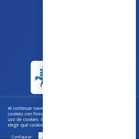
43 avenue d’Italie – 80090 AMIENS
+33 (0)3 60 03 24 68
contact@bowmedical.com
Al continuar navegando en este sitio, acepta el uso de
cookies con fines estadísticos. Si "Aceptar todo", acepta el
Una colaboración
Grafika
–
Créa-BOX.com
uso de cookies. En caso contrario, utilice "Configurar" para
elegir qué cookies acepta.
Configurar
Acepta todo